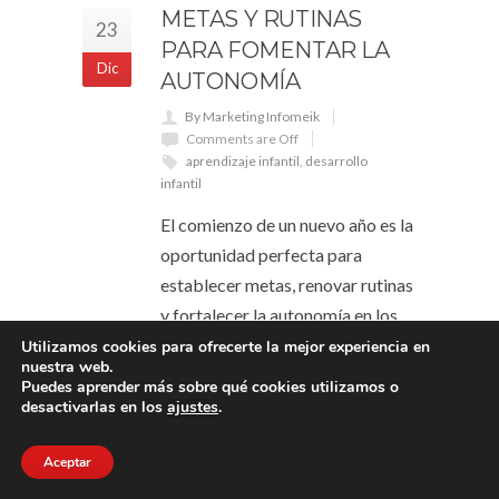
METAS Y RUTINAS
23
PARA FOMENTAR LA
Dic
AUTONOMÍA
By Marketing Infomeik
Comments are Off
aprendizaje infantil
,
desarrollo
infantil
El comienzo de un nuevo año es la
oportunidad perfecta para
establecer metas, renovar rutinas
y fortalecer la autonomía en los
niños. Siguiendo los principios
Utilizamos cookies para ofrecerte la mejor experiencia en
nuestra web.
Montessori, podemos convertir
Puedes aprender más sobre qué cookies utilizamos o
esta transición en un momento
desactivarlas en los
ajustes
.
emocionante y educativo para los
Aceptar
más pequeños. En la Escuela
Infantil Sambori, creemos que un