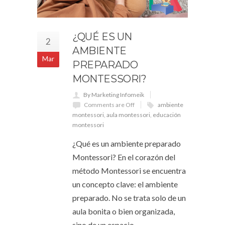
¿QUÉ ES UN
2
AMBIENTE
Mar
PREPARADO
MONTESSORI?
By Marketing Infomeik
Comments are Off
ambiente
montessori
,
aula montessori
,
educación
montessori
¿Qué es un ambiente preparado
Montessori? En el corazón del
método Montessori se encuentra
un concepto clave: el ambiente
preparado. No se trata solo de un
aula bonita o bien organizada,
sino de un espacio