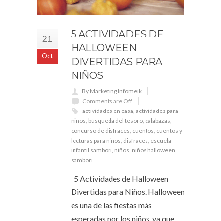
5 ACTIVIDADES DE
21
HALLOWEEN
Oct
DIVERTIDAS PARA
NIÑOS
By Marketing Infomeik
Comments are Off
actividades en casa
,
actividades para
niños
,
búsqueda del tesoro
,
calabazas
,
concurso de disfraces
,
cuentos
,
cuentos y
lecturas para niños
,
disfraces
,
escuela
infantil sambori
,
niños
,
niños halloween
,
sambori
5 Actividades de Halloween
Divertidas para Niños. Halloween
es una de las fiestas más
esperadas por los niños, ya que