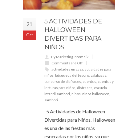
5 ACTIVIDADES DE
21
HALLOWEEN
Oct
DIVERTIDAS PARA
NIÑOS
By Marketing Infomeik
Comments are Off
actividades en casa
,
actividades para
niños
,
búsqueda del tesoro
,
calabazas
,
concurso de disfraces
,
cuentos
,
cuentos y
lecturas para niños
,
disfraces
,
escuela
infantil sambori
,
niños
,
niños halloween
,
sambori
5 Actividades de Halloween
Divertidas para Niños. Halloween
es una de las fiestas más
esperadas por los niños, ya que