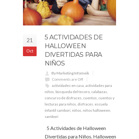
5 ACTIVIDADES DE
21
HALLOWEEN
Oct
DIVERTIDAS PARA
NIÑOS
By Marketing Infomeik
Comments are Off
actividades en casa
,
actividades para
niños
,
búsqueda del tesoro
,
calabazas
,
concurso de disfraces
,
cuentos
,
cuentos y
lecturas para niños
,
disfraces
,
escuela
infantil sambori
,
niños
,
niños halloween
,
sambori
5 Actividades de Halloween
Divertidas para Niños. Halloween