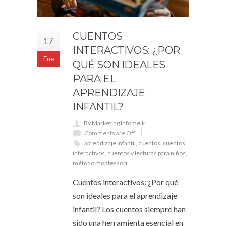
CUENTOS
17
INTERACTIVOS: ¿POR
Ene
QUÉ SON IDEALES
PARA EL
APRENDIZAJE
INFANTIL?
By Marketing Infomeik
Comments are Off
aprendizaje infantil
,
cuentos
,
cuentos
interactivos
,
cuentos y lecturas para niños
,
método montessori
Cuentos interactivos: ¿Por qué
son ideales para el aprendizaje
infantil? Los cuentos siempre han
sido una herramienta esencial en